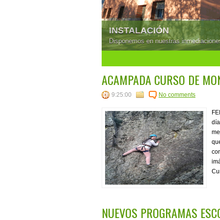
INSTALACIÓN
Disponemos en nuestras inmediaciones 
1
2
3
4
5
ACAMPADA CURSO DE MO
9:25:00
No comments
FE
día
me
que
con
imá
Cur
NUEVOS PROGRAMAS ESCO