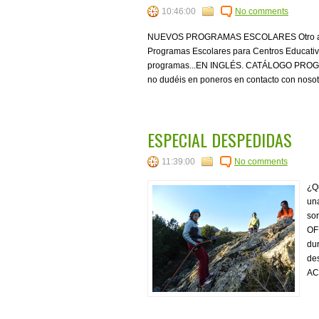
10:46:00
No comments
NUEVOS PROGRAMAS ESCOLARES Otro año má
Programas Escolares para Centros Educativ
programas...EN INGLÉS. CATÁLOGO PROGR
no dudéis en poneros en contacto con nosotr
ESPECIAL DESPEDIDAS
11:39:00
No comments
¿Q
una
so
OF
dur
de
AC