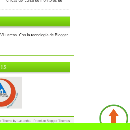
chicas del curso de monitores de
Villuercas. Con la tecnología de
Blogger
.
TELS
ger Theme by
Lasantha
-
Premium Blogger Themes
NewBloggerThemes.com