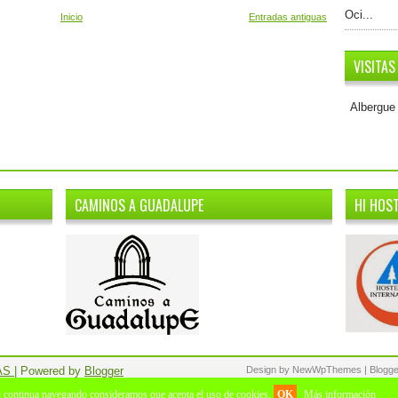
Oci...
Inicio
Entradas antiguas
VISITAS
Albergue 
CAMINOS A GUADALUPE
HI HOS
AS
| Powered by
Blogger
Design by
NewWpThemes
| Blog
Si continua navegando consideramos que acepta el uso de cookies.
OK
Más información