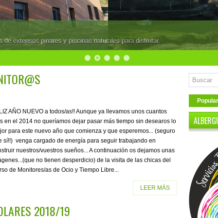
de extensos pinares y piscinas naturales para disfrutar.
NITOR@S
Popula
LIZ AÑO NUEVO a todos/as!! Aunque ya llevamos unos cuantos
ALBERG
s en el 2014 no queríamos dejar pasar más tiempo sin desearos lo
jor para este nuevo año que comienza y que esperemos... (seguro
 sí!!) venga cargado de energía para seguir trabajando en
struir nuestros/vuestros sueños... A continuación os dejamos unas
genes...(que no tienen desperdicio) de la visita de las chicas del
so de Monitores/as de Ocio y Tiempo Libre...
LEER MÁS
LARES 2018/19