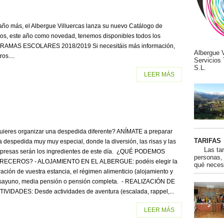
s, el Albergue Villuercas lanza su nuevo Catálogo de
os, este año como novedad, tenemos disponibles todos los
AMAS ESCOLARES 2018/2019 Si necesitáis más información,
Albergue V
os....
Servicios 
S.L.
LEER MÁS
uieres organizar una despedida diferente? ANÍMATE a preparar
TARIFAS
 despedida muy muy especial, donde la diversión, las risas y las
Las tarif
rpresas serán los ingredientes de este día. ¿QUÉ PODEMOS
personas,
RECEROS? - ALOJAMIENTO EN EL ALBERGUE: podéis elegir la
qué neces
ación de vuestra estancia, el régimen alimenticio (alojamiento y
sayuno, media pensión o pensión completa. - REALIZACIÓN DE
TIVIDADES: Desde actividades de aventura (escalada, rappel,...
LEER MÁS