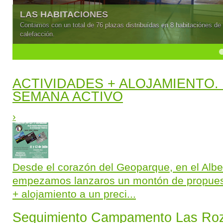
LAS HABITACIONES
Contamos con un total de 76 plazas distribuídas en 8 habitaciónes de 
calefacción.
4
5
ACTIVIDADES + ALOJAMIENTO. 
SEMANA ACTIVO
›
Desde el corazón del Geoparque, en el Albe
empezamos lanzaros un montón de propuest
+ alojamiento a un preci...
Seguimiento Campamento Las Ro