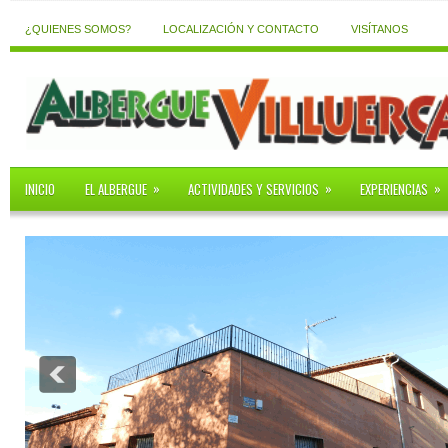
¿QUIENES SOMOS?
LOCALIZACIÓN Y CONTACTO
VISÍTANOS
»
»
»
INICIO
EL ALBERGUE
ACTIVIDADES Y SERVICIOS
EXPERIENCIAS